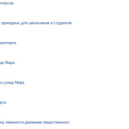
тобусов
 проездных для школьников и студентов
ранспорта
ице Мира
по улице Мира
рта
ону изменится движение общественного