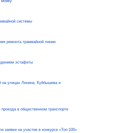
 мойку
амвайной системы
емя ремонта трамвайной линии
ведением эстафеты
й на улицах Ленина, Куйбышева и
и проезда в общественном транспорте
и заявки на участие в конкурсе «Топ-100»