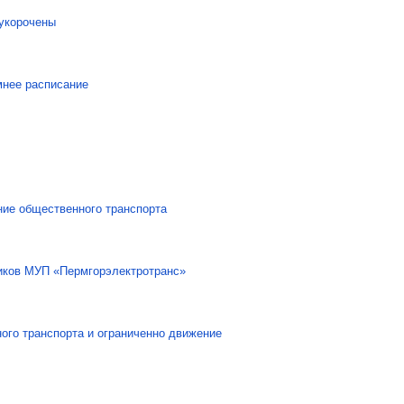
укорочены
мнее расписание
ние общественного транспорта
иков МУП «Пермгорэлектротранс»
ного транспорта и ограниченно движение