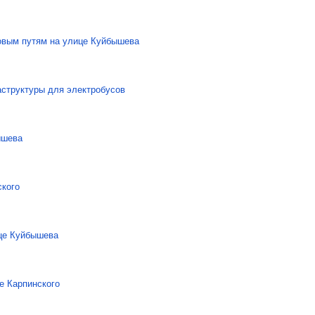
новым путям на улице Куйбышева
аструктуры для электробусов
ышева
ского
ице Куйбышева
е Карпинского