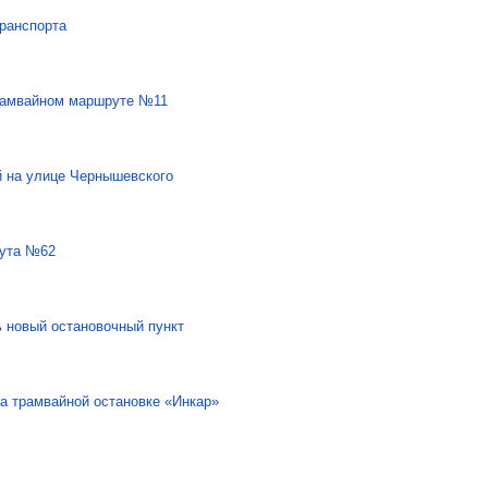
транспорта
трамвайном маршруте №11
й на улице Чернышевского
рута №62
ь новый остановочный пункт
а трамвайной остановке «Инкар»