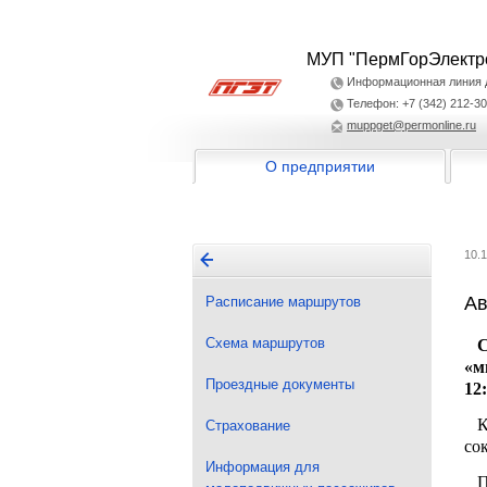
МУП "ПермГорЭлектр
Информационная линия дл
Телефон: +7 (342) 212-30
muppget@permonline.ru
О предприятии
10.
Ав
Расписание маршрутов
Схема маршрутов
С 
«м
Проездные документы
12
Ка
Страхование
со
Информация для
По