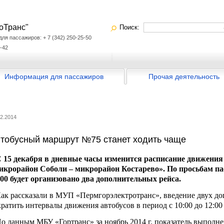
оТранс"
Поиск:
я пассажиров: + 7 (342) 250-25-50
-42
Информация для пассажиров
Прочая деятельность
12.2014
тобусный маршрут №75 станет ходить чаще
15 декабря в дневные часы изменится расписание движения
икрорайон Соболи – микрорайон Костарево». По просьбам пас
:00 будет организован
о два дополнительных рейса.
к рассказали в МУП «Пермгорэлектротранс», введение двух до
кратить интервалы движения автобусов в период с 10:00 до 12:00 
 данным МБУ «Гортранс» за ноябрь 2014 г. показатель выполне