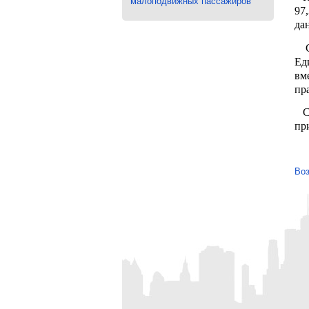
малоподвижных пассажиров
97
да
Се
Ед
вм
пр
С 
пр
Воз