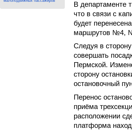
малоподвижных пассажиров
В департаменте 
что в связи с ка
будет перенесена
маршрутов №4, 
Следуя в сторону
совершать посад
Пермской. Измене
сторону остановк
остановочный пун
Перенос останово
приёма трехсекц
расположении сде
платформа находи