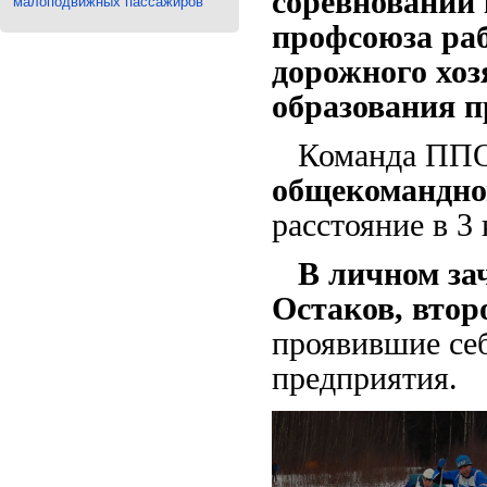
соревновании 
малоподвижных пассажиров
профсоюза раб
дорожного хоз
образования п
Команда ППО
общекомандно
расстояние в 3
В личном зач
Остаков, втор
проявившие се
предприятия.