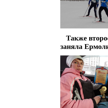
Также второе
заняла Ермол