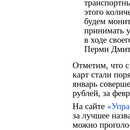
транспортны
этого колич
будем мони
принимать у
в ходе своег
Перми Дмит
Отметим, что с
карт стали пор
январь соверш
рублей, за фев
На сайте
«Упра
за лучшее назв
можно проголо