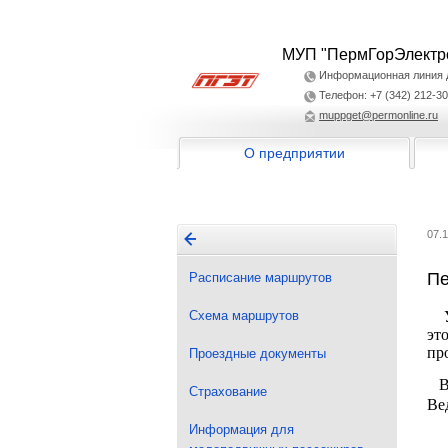
МУП "ПермГорЭлектр
Информационная линия дл
Телефон: +7 (342) 212-30
muppget@permonline.ru
О предприятии
07.
Пе
Расписание маршрутов
Схема маршрутов
Ув
эт
пр
Проездные документы
Ва
Страхование
Ве
Информация для