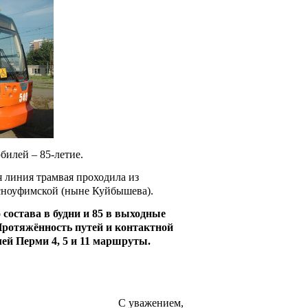
илей – 85-летие.
 линия трамвая проходила из
асноуфимской (ныне Куйбышева).
остава в будни и 85 в выходные
Протяжённость путей и контактной
лей Перми 4, 5 и 11 маршруты.
С уважением,