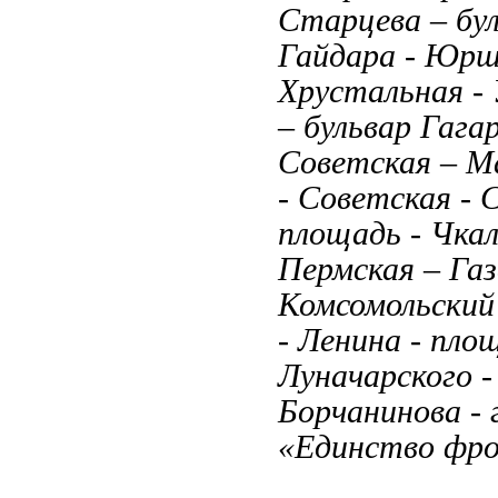
Старцева – бул
Гайдара - Юрша
Хрустальная -
– бульвар Гага
Советская – М
- Советская - 
площадь - Чкал
Пермская – Га
Комсомольский
- Ленина - пло
Луначарского -
Борчанинова - 
«Единство фро