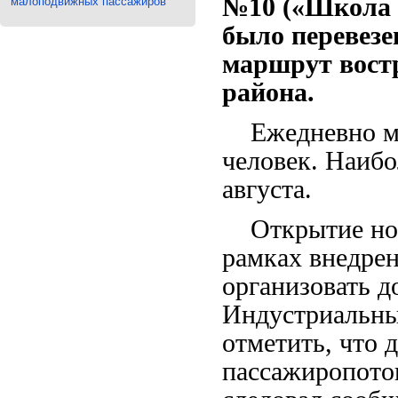
№10 («Школа 
малоподвижных пассажиров
было перевезе
маршрут вост
района.
Ежедневно мар
человек. Наиб
августа.
Открытие ново
рамках внедре
организовать 
Индустриальны
отметить, что 
пассажиропоток