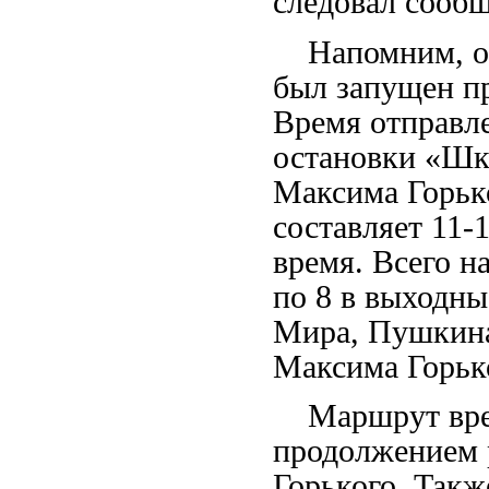
следовал сооб
Напомним, об
был запущен п
Время отправле
остановки «Шко
Максима Горько
составляет 11-
время. Всего н
по 8 в выходн
Мира, Пушкина
Максима Горьк
Маршрут време
продолжением 
Горького. Такж