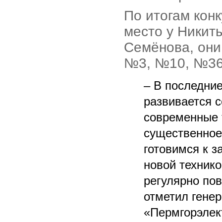
По итогам кон
место у Никит
Семёнова, они
№3, №10, №36
– В последни
развивается 
современные 
существенное
готовимся к з
новой техник
регулярно по
отметил гене
«Пермгорэлек