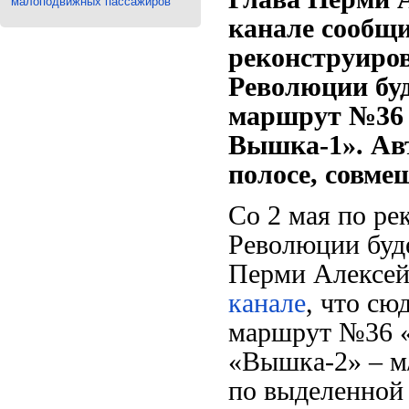
малоподвижных пассажиров
канале сообщи
реконструиро
Революции
бу
маршрут
№36
Вышка-1». Авт
полосе, совме
Со 2 мая по р
Революции
буд
Перми Алексей
канале
, что с
юд
маршрут №36 «
«Вышка-2» – м
по выделенной