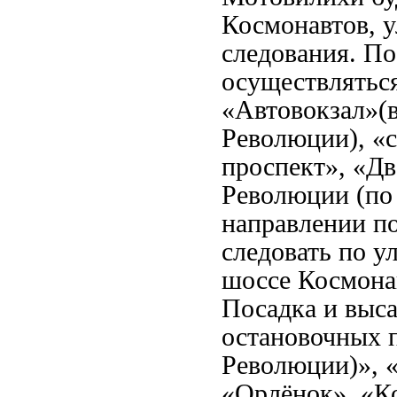
Космонавтов,
следования. По
осуществлятьс
«
Автовокзал
»
(
Революции),
«с
проспект
»
,
«
Дв
Революции (по
направлении п
следовать по 
шоссе Космона
Посадка и выса
остановочных 
Революции)
»
,
«Орлё
нок»,
«
К