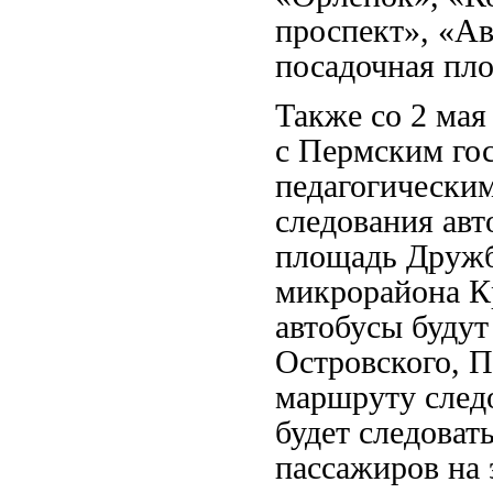
проспект
»
,
«
Ав
посадочная пл
Также со 2 мая
с Пермским го
педагогически
следования авт
площадь Друж
микрорайона К
автобусы будут
Островского, П
маршрут
у
след
будет следоват
пассажиров на 