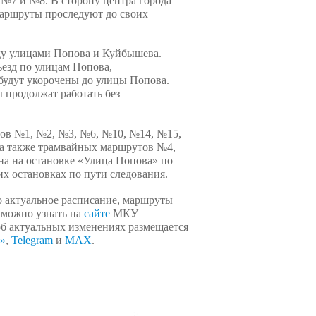
 №7 и №8. В сторону центра города
маршруты проследуют до своих
жду улицами Попова и Куйбышева.
езд по улицам Попова,
будут укорочены до улицы Попова.
 продолжат работать без
тов №1, №2, №3, №6, №10, №14, №15,
а также трамвайных маршрутов №4,
а на остановке «Улица Попова» по
х остановках по пути следования.
 актуальное расписание, маршруты
 можно узнать на
сайте
МКУ
об актуальных изменениях размещается
»
,
Telegram
и
MAX
.