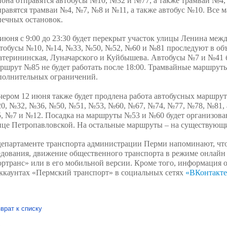
йона отправятся автобусы №10, №32 и №77, а также трамваи №4,
правятся трамваи №4, №7, №8 и №11, а также автобус №10. Все 
нечных остановок.
 июня с 9:00 до 23:30 будет перекрыт участок улицы Ленина ме
тобусы №10, №14, №33, №50, №52, №60 и №81 проследуют в объ
атерининская, Луначарского и Куйбышева. Автобусы №7 и №41 
ршрут №85 не будет работать после 18:00. Трамвайные маршруты
полнительных ограничений.
чером 12 июня также будет продлена работа автобусных маршру
0, №32, №36, №50, №51, №53, №60, №67, №74, №77, №78, №81, 
, №7 и №12. Посадка на маршруты №53 и №60 будет организован
ице Петропавловской. На остальные маршруты – на существующи
департаменте транспорта администрации Перми напоминают, что
едования, движение общественного транспорта в режиме онлайн
ортранс» или в его мобильной версии. Кроме того, информация 
аккаунтах «Пермский транспорт» в социальных сетях
«ВКонтакте
врат к списку