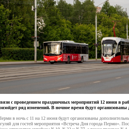
связи с проведением праздничных мероприятий 12 июня в ра
оизойдет ряд изменений. В ночное время будут организованы
Перми в ночь с 11 на 12 июня будут организованы дополнительн
згуляй для гостей мероприятия «Встреча Дня города Перми». По