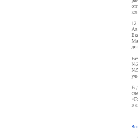
ра
от
ко
12
Ав
Ек
Ма
до
Ве
№2
№5
ул
В 
сл
«Г
в 
Воз