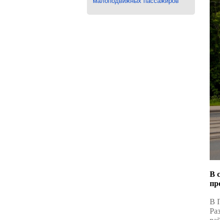
малоподвижных пассажиров
В 
пр
В 
Ра