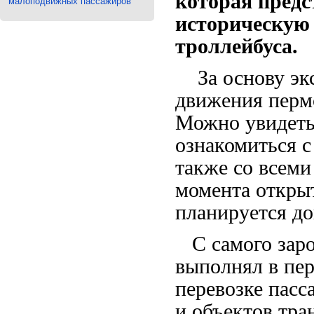
которая предс
малоподвижных пассажиров
историческую 
троллейбуса.
За основу экс
движения пермс
Можно увидеть
ознакомиться 
также со всеми
момента откры
планируется д
С самого заро
выполнял в пе
перевозке пас
и объектов тр