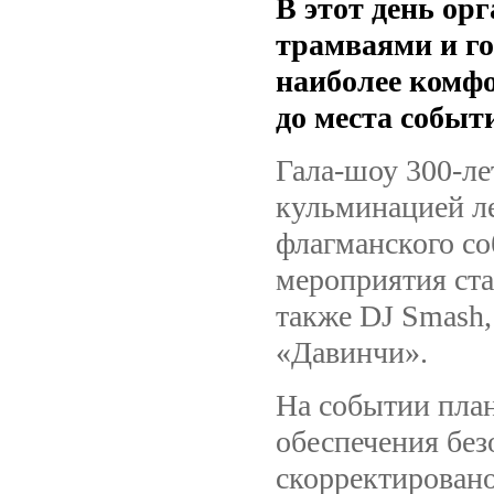
В этот день ор
трамваями и го
наиболее комфо
до места событ
Гала-шоу 300-ле
кульминацией ле
флагманского с
мероприятия ста
также DJ Smash,
«Давинчи».
На событии план
обеспечения без
скорректирован