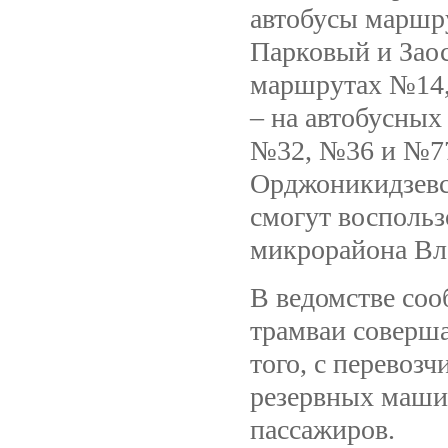
автобусы маршр
Парковый и Заос
маршрутах №14,
– на автобусны
№32, №36 и №77
Орджоникидзевс
смогут воспольз
микрорайона Вл
В ведомстве соо
трамваи соверша
того, с перевоз
резервных маши
пассажиров.