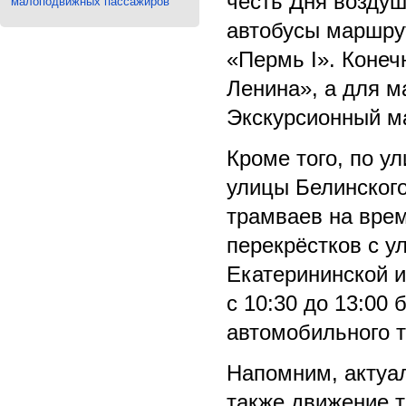
честь Дня воздуш
малоподвижных пассажиров
автобусы маршру
«Пермь I». Конеч
Ленина», а для 
Экскурсионный ма
Кроме того, по у
улицы Белинског
трамваев на вре
перекрёстков с у
Екатерининской и
с 10:30 до 13:00 
автомобильного т
Напомним, актуа
также движение т