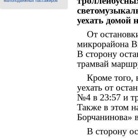
троллейбусных
малоподвижных пассажиров
светомузыкаль
уехать домой 
От остановки 
микрорайона В
В сторону ост
трамвай маршр
Кроме того, в
уехать от оста
№4 в 23:57 и т
Также в этом н
Борчанинова» в
В сторону ост