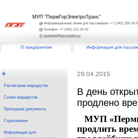
МУП "ПермГорЭлектроТранс"
Информационная линия для пассажиров: + 7 (342) 250-25-
Телефон: +7 (342) 212-30-42
muppget@permonline.ru
О предприятии
Информация для пассаж
29.04.2015
Расписание маршрутов
В день откры
Схема маршрутов
продлено вре
Проездные документы
МУП «Пермго
Страхование
продлить вре
Информация для