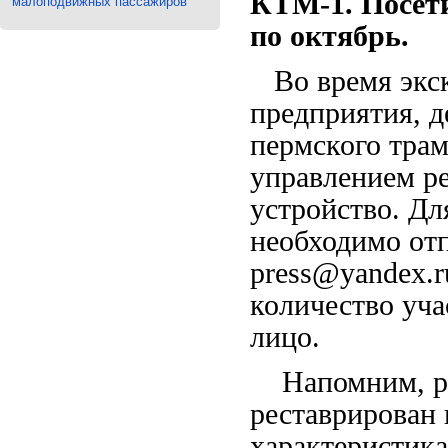
КТМ-1. Посети
малоподвижных пассажиров
по октябрь.
Во время экск
предприятия, д
пермского трам
управлением ре
устройство. Дл
необходимо отп
press@yandex.r
количество уча
лицо.
Напомним, ре
реставрирован 
характеристика