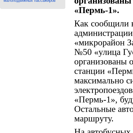
организованы
малоподвижных пассажиров
«Пермь-1».
Как сообщили в
администрации
«микрорайон З
№50 «улица Гус
организованы 
станции «Пермь
максимально с
электропоездов
«Пермь-1», бу
Остальные авт
маршруту.
На автобусных