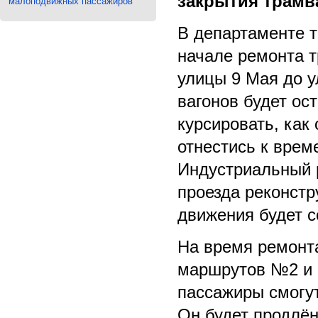
закрытия трамв
малоподвижных пассажиров
В департаменте 
начале ремонта т
улицы 9 Мая до у
вагонов будет ос
курсировать, как
отнестись к врем
Индустриальный р
проезда реконстр
движения будет 
На время ремонт
маршрутов №2 и 
пассажиры смогу
Он будет продлён