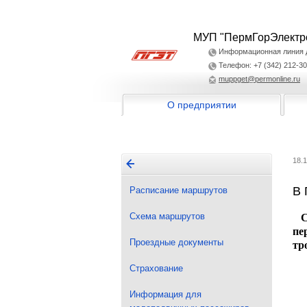
МУП "ПермГорЭлектр
Информационная линия дл
Телефон: +7 (342) 212-30
muppget@permonline.ru
О предприятии
18.
В 
Расписание маршрутов
Схема маршрутов
Се
пе
Проездные документы
тр
Страхование
Информация для