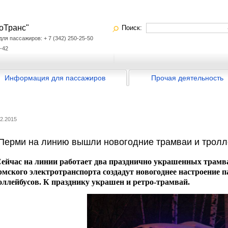
оТранс"
Поиск:
я пассажиров: + 7 (342) 250-25-50
-42
Информация для пассажиров
Прочая деятельность
12.2015
Перми на линию вышли новогодние трамваи и трол
йчас на линии работает два празднично украшенных трамва
рмского электротранспорта создадут новогоднее настроение п
оллейбусов. К празднику украшен и ретро-трамвай.