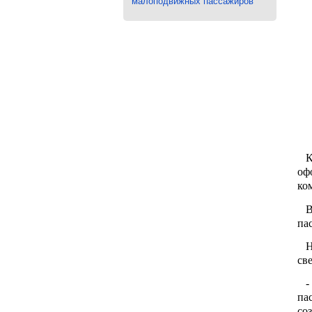
малоподвижных пассажиров
Ка
оф
ко
В 
па
Но
св
- 
па
со