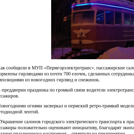
к сообщили в МУП «Пермгорэлектротранс», пассажирские салон
ормлены гирляндами из почти 700 елочек, сделанных сотрудника
мпозициями из новогодних гирлянд и снежинок.
преддверии праздника по громкой связи водители электротрансп
ссажиров.
вогодними огнями засверкал и пермский ретро-трамвай модел
етодиодной лентой.
Украшение салонов городского электрического транспорта к пр
ссажиры положительно оценивают инициативу, благодарят экипа
здание праздничного настроения, - отметили на предприятии.