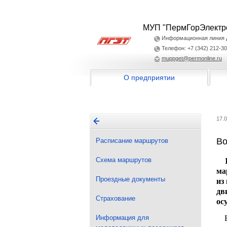
МУП "ПермГорЭлектр
Информационная линия дл
Телефон: +7 (342) 212-30
muppget@permonline.ru
О предприятии
17.
Во
Расписание маршрутов
Схема маршрутов
14
ма
Проездные документы
из
дв
Страхование
ос
Информация для
Во