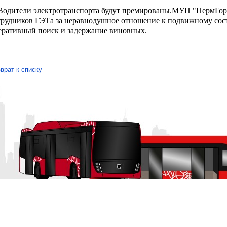
дители электротранспорта будут премированы.
МУП "ПермГорЭ
трудников ГЭТа за неравнодушное отношение к подвижному соста
еративный поиск и задержание виновных.
врат к списку