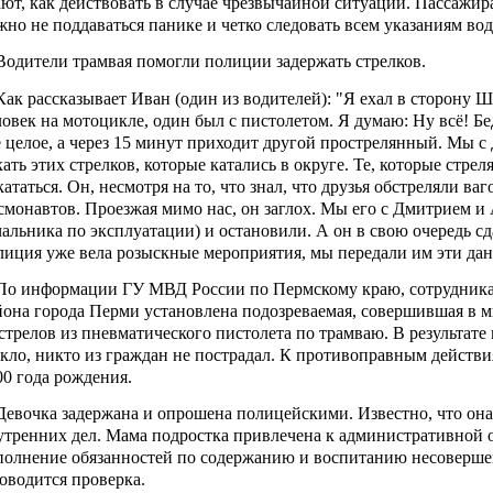
ают, как действовать в случае чрезвычайной ситуации. Пассажир
жно не поддаваться панике и четко следовать всем указаниям вод
дители трамвая помогли полиции задержать стрелков.
к рассказывает Иван (один из водителей): "Я ехал в сторону Ш
ловек на мотоцикле, один был с пистолетом. Я думаю: Ну всё! 
е целое, а через 15 минут приходит другой прострелянный. Мы с
кать этих стрелков, которые катались в округе. Те, которые стре
кататься. Он, несмотря на то, что знал, что друзья обстреляли ва
смонавтов. Проезжая мимо нас, он заглох. Мы его с Дмитрием и
чальника по эксплуатации) и остановили. А он в свою очередь сд
лиция уже вела розыскные мероприятия, мы передали им эти да
 информации ГУ МВД России по Пермскому краю, сотрудника
йона города Перми установлена подозреваемая, совершившая в 
стрелов из пневматического пистолета по трамваю. В результате
екло, никто из граждан не пострадал. К противоправным действ
00 года рождения.
вочка задержана и опрошена полицейскими. Известно, что она и
утренних дел. Мама подростка привлечена к административной 
полнение обязанностей по содержанию и воспитанию несоверше
оводится проверка.