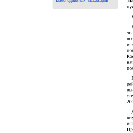
малоподвижных пассажиров
зн
ну
Во
Ка
че
вс
ис
по
Ко
на
по
По
ра
вы
ст
20
Де
вн
ис
Пр