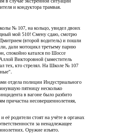
ам в случае экстренной ситуации
ителя и кондуктора трамвая.
колы № 107, на кольцо, увидел двоих
Бедный мой 510! Смену сдаю, смотрю
 Дмитрием (второй водитель) и пошли
ляли, дали мотоцикл третьему парню
гон, спокойно катался по Шоссе
 Аллой Викторовной (заместитель
ал тех, кто стрелял. На Школе № 107
нные".
ми отдела полиции Индустриального
минувшую пятницу несколько
 инцидента в вагоне было разбито
иям причастна несовершеннолетняя,
 её родители стоят на учёте в органах
ответственности за ненадлежащее
ннолетних. Оружие изъято.