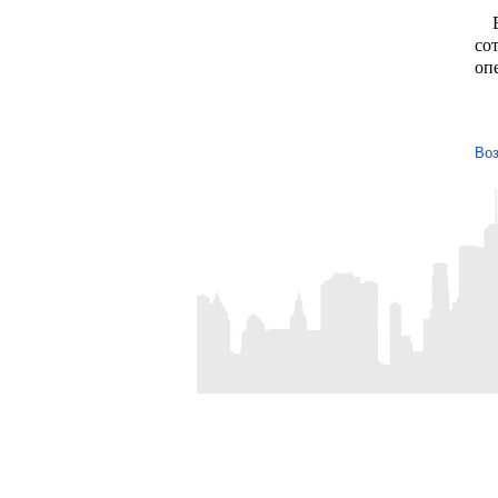
Во
со
оп
Воз