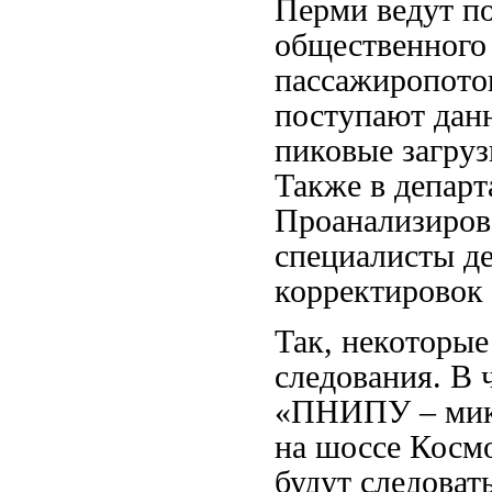
Перми ведут п
общественного 
пассажиропото
поступают данн
пиковые загруз
Также в департ
Проанализиров
специалисты де
корректировок
Так, некоторые
следования. В
«ПНИПУ – микр
на шоссе Космо
будут следоват