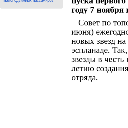
пуска первого
малоподвижных пассажиров
году 7 ноября
Совет по топо
июня) ежегодно
новых звезд на
эспланаде. Так
звезды в честь
летию создания
отряда.