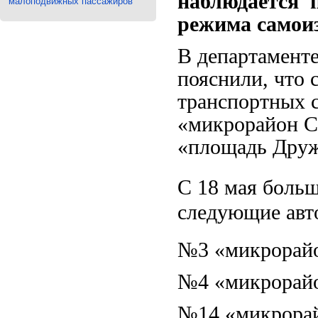
наблюдается п
малоподвижных пассажиров
режима самои
В департамент
пояснили, что 
транспортных 
«микрорайон 
«площадь Дру
С 18 мая больш
следующие авт
№3 «микрорайо
№4 «микрорай
№14 «микрорай