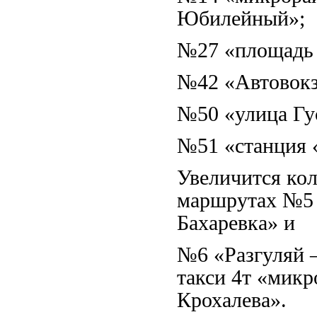
Юбилейный»;
№27 «площадь
№42 «Автовокз
№50 «улица Гу
№51 «станция 
Увеличится кол
маршрутах №5 
Бахаревка» и
№6 «Разгуляй 
такси 4т «мик
Крохалева».