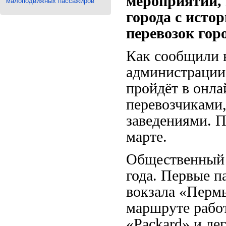
мероприятий,
малоподвижных пассажиров
города с исто
перевозок горо
Как сообщили в
администрации
пройдёт в онла
перевозчиками,
заведениями. 
марте.
Общественный 
года. Первые п
вокзала «Пермь
маршруте рабо
«Packard» и ле