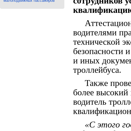
сотрудников у
малоподвижных пассажиров
квалификаци
Аттестационны
водителями пр
технической эк
безопасности и
и иных докуме
троллейбуса.
Также проведе
более высокий 
водитель трол
квалификацион
«С этого года