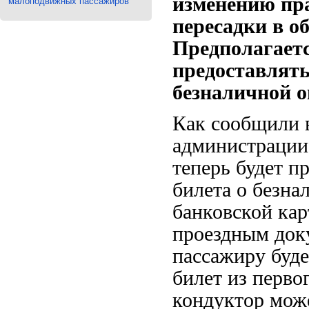
изменению пр
малоподвижных пассажиров
пересадки в о
Предполагаетс
предоставлять
безналичной о
Как сообщили в
администрации 
теперь будет п
билета о безна
банковской кар
проездным док
пассажиру буд
билет из перво
кондуктор може