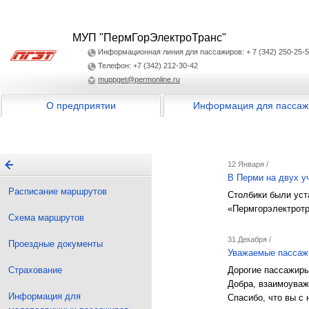
МУП "ПермГорЭлектроТранс"
Информационная линия для пассажиров: + 7 (342) 250-25-
Телефон: +7 (342) 212-30-42
muppget@permonline.ru
О предприятии
Информация для пассаж
12 Января /
В Перми на двух у
Расписание маршрутов
Столбики были уст
«Пермгорэлектрот
Схема маршрутов
31 Декабря /
Проездные документы
Уважаемые пассажи
Страхование
Дорогие пассажиры
Добра, взаимоуваж
Информация для
Спасибо, что вы с 