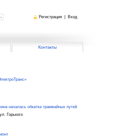
Регистрация
|
Вход
Контакты
ЭлектроТранс»
кина началась обкатка трамвайных путей
ул. Горького
емонт