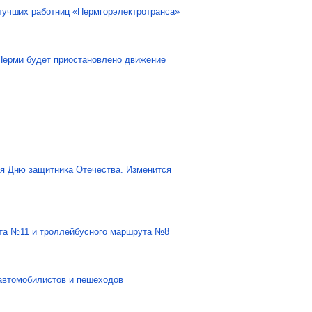
лучших работниц «Пермгорэлектротранса»
Перми будет приостановлено движение
ая Дню защитника Отечества. Изменится
та №11 и троллейбусного маршрута №8
автомобилистов и пешеходов