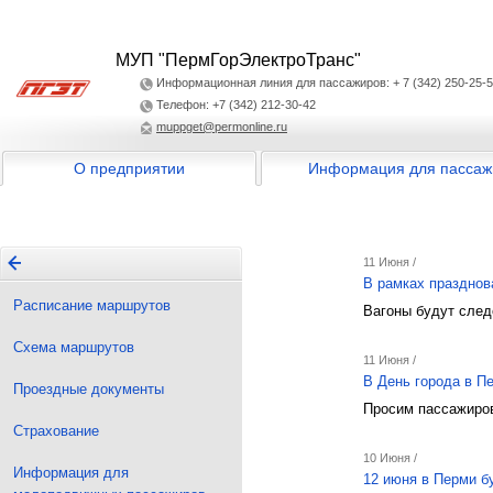
МУП "ПермГорЭлектроТранс"
Информационная линия для пассажиров: + 7 (342) 250-25-
Телефон: +7 (342) 212-30-42
muppget@permonline.ru
О предприятии
Информация для пассаж
11 Июня /
В рамках празднов
Расписание маршрутов
Вагоны будут след
Схема маршрутов
11 Июня /
В День города в П
Проездные документы
Просим пассажиров
Страхование
10 Июня /
Информация для
12 июня в Перми б