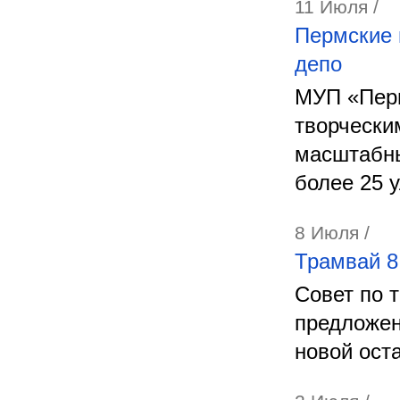
11 Июля /
Пермские 
депо
МУП «Перм
творчески
масштабны
более 25 
8 Июля /
Трамвай 8
Совет по 
предложен
новой ост