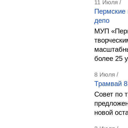
11 Июля /
Пермские 
депо
МУП «Перм
творчески
масштабны
более 25 
8 Июля /
Трамвай 8
Совет по 
предложен
новой ост