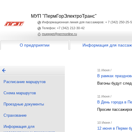
МУП "ПермГорЭлектроТранс"
Информационная линия для пассажиров: + 7 (342) 250-25-
Телефон: +7 (342) 212-30-42
muppget@permonline.ru
О предприятии
Информация для пассаж
11 Июня /
В рамках празднов
Расписание маршрутов
Вагоны будут след
Схема маршрутов
11 Июня /
В День города в П
Проездные документы
Просим пассажиров
Страхование
10 Июня /
Информация для
12 июня в Перми б