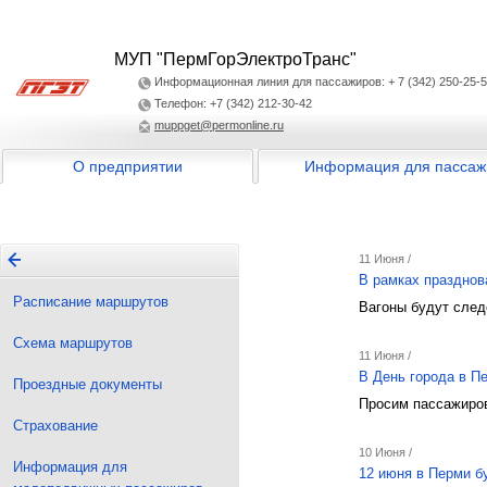
МУП "ПермГорЭлектроТранс"
Информационная линия для пассажиров: + 7 (342) 250-25-
Телефон: +7 (342) 212-30-42
muppget@permonline.ru
О предприятии
Информация для пассаж
11 Июня /
В рамках празднов
Расписание маршрутов
Вагоны будут след
Схема маршрутов
11 Июня /
В День города в П
Проездные документы
Просим пассажиров
Страхование
10 Июня /
Информация для
12 июня в Перми б