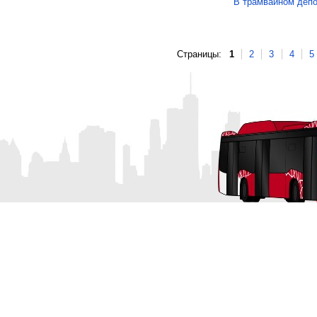
В трамвайном депо
Страницы:
1
2
3
4
5