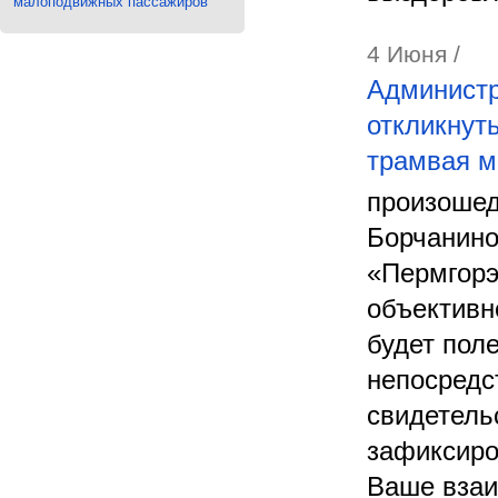
малоподвижных пассажиров
4 Июня /
Администр
откликнут
трамвая 
произошедш
Борчанино
«Пермгорэ
объективн
будет пол
непосредс
свидетель
зафиксиро
Ваше взаи