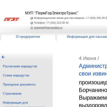
МУП "ПермГорЭлектроТранс"
Информационная линия для пассажиров: + 7 (342) 250-25-
Телефон: +7 (342) 212-30-42
muppget@permonline.ru
О предприятии
Информация для пассаж
4 Июня /
Администр
Расписание маршрутов
свои изви
Схема маршрутов
произошедш
Проездные документы
Борчанино
Страхование
Выражаем 
Информация для
выздоровл