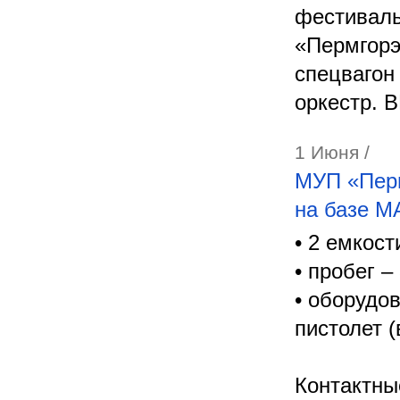
фестиваль
«Пермгорэ
спецвагон
оркестр.
1 Июня /
МУП «Перм
на базе М
• 2 емкости
• пробег –
• оборудо
пистолет (
Контактны