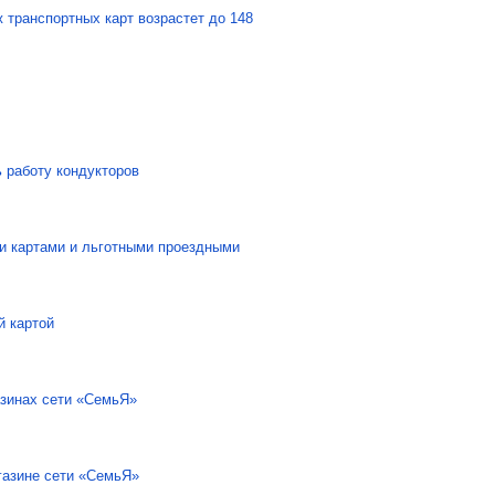
ж транспортных карт возрастет до 148
 работу кондукторов
и картами и льготными проездными
й картой
азинах сети «СемьЯ»
газине сети «СемьЯ»