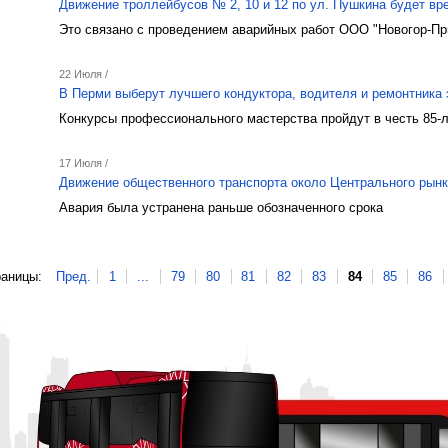
Движение троллейбусов № 2, 10 и 12 по ул. Пушкина будет вр
Это связано с проведением аварийных работ ООО "Новогор-Пр
22 Июля /
В Перми выберут лучшего кондуктора, водителя и ремонтника 
Конкурсы профессионального мастерства пройдут в честь 85-
17 Июля /
Движение общественного транспорта около Центрального рынк
Авария была устранена раньше обозначенного срока
аницы:
Пред.
1
...
79
80
81
82
83
84
85
86