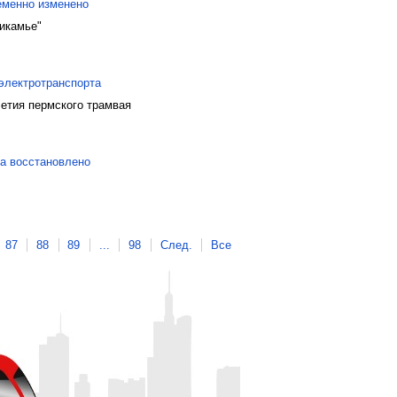
еменно изменено
икамье"
электротранспорта
летия пермского трамвая
а восстановлено
87
88
89
...
98
След.
Все