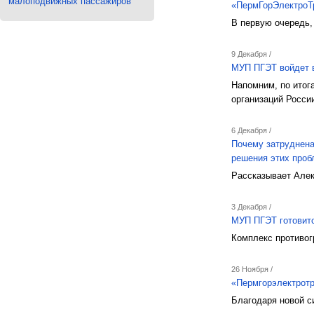
малоподвижных пассажиров
«ПермГорЭлектроТр
В первую очередь,
9 Декабря /
МУП ПГЭТ войдет в
Напомним, по итог
организаций Росси
6 Декабря /
Почему затруднена
решения этих проб
Рассказывает Алек
3 Декабря /
МУП ПГЭТ готовитс
Комплекс противог
26 Ноября /
«Пермгорэлектротр
Благодаря новой с