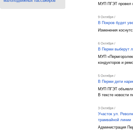
малоподвижных пассажиров
МУП ПГЭТ провел 
9 Октября /
В Покров будет ув
Изменения коснутс
6 Октября /
В Перми выберут л
МУП «Пермгорэлект
кондукторов и рем
5 Октября /
В Перми дети нар
МУП ПГЭТ объявляе
В тексте новости п
3 Октября /
Участок ул. Револ
трамвайной линии
Администрация Пер