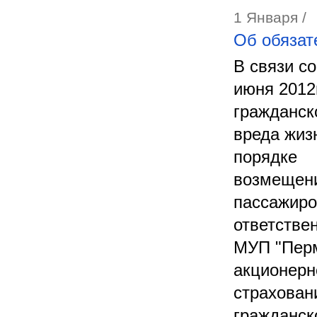
1 Января /
Об обязат
В связи с
июня 2012
гражданск
вреда жиз
порядке
возмещени
пассажиро
ответстве
МУП "Перм
акционерн
страхован
гражданск