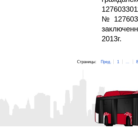
1276033011
№ 1276033
заключенны
2013г.
Страницы:
Пред.
1
...