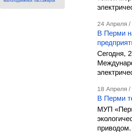
малоподвижных пассажиров
электриче
24 Апреля /
В Перми н
предприят
Сегодня, 
Междунаро
электриче
18 Апреля /
В Перми т
МУП «Перм
экологиче
приводом.