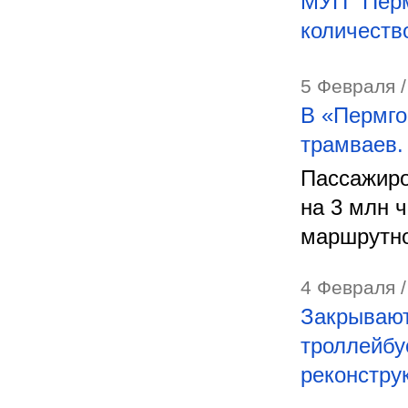
МУП "Перм
количеств
5 Февраля /
В «Пермго
трамваев.
Пассажиро
на 3 млн 
маршрутно
4 Февраля /
Закрывают
троллейбу
реконстру