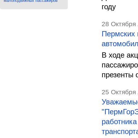
малоподвижных пассажиров
году
28 Октября 
Пермских 
автомобил
В ходе ак
пассажиро
презенты 
25 Октября 
Уважаемые
"ПермГорЭ
работника
транспорт