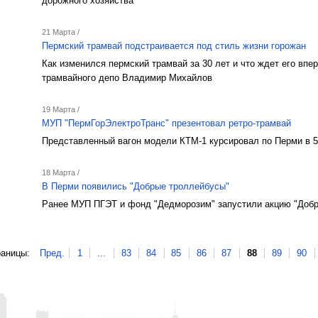
дорожного хозяйства
21 Марта /
Пермский трамвай подстраивается под стиль жизни горожан
Как изменился пермский трамвай за 30 лет и что ждет его впе
трамвайного депо Владимир Михайлов
19 Марта /
МУП "ПермГорЭлектроТранс" презентовал ретро-трамвай
Представленный вагон модели КТМ-1 курсировал по Перми в 5
18 Марта /
В Перми появились "Добрые троллейбусы"
Ранее МУП ПГЭТ и фонд "Дедморозим" запустили акцию "Добр
аницы:
Пред.
1
...
83
84
85
86
87
88
89
90