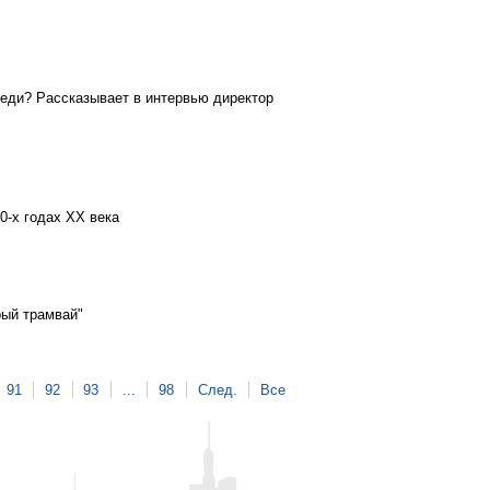
реди? Рассказывает в интервью директор
0-х годах ХХ века
ый трамвай"
91
92
93
...
98
След.
Все