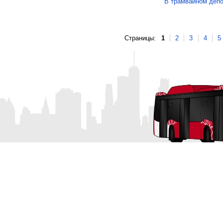
В трамвайном депо
Страницы:
1
2
3
4
5